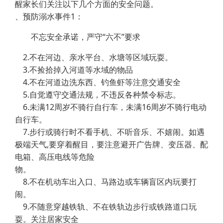
醒家长们关注以下几个方面的安全问题。
、预防溺水事件1：
不忘安全承诺，严守“六不”要求
2.不在河边、亲水平台、水塘等区域玩耍。
3.不捡拾掉入河道等水域的物品
4.不在河道边洗东西、钓鱼虾等注意交通安全
5.自觉遵守交通法规，不违反各种禁令标志。
6.未满12周岁不骑行自行车，未满16周岁不骑行电动
自行车。
7.步行或骑行时不看手机、不听音乐、不嬉闹。如遇
极端天气,要穿着醒目，要注意避开广告牌、变压器、配
电箱、高压电线等危险
物。
8.不在机动车出入口、马路边或车辆盲区内玩要打
闹。
9.不随意穿越铁轨、不在铁轨边步行或铁路道口玩
耍。关注居家安全