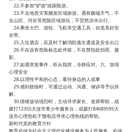
22.不参加“驴游”或探险游。
23.不去地质灾害频发区域旅游。遇有极端天气，不
去山区、河谷等危险区域游玩，不贸然涉水出行。
24.乘坐大巴、游轮、飞机等交通工具，自觉系好安
全带。
25.入住酒店，应及时了解消防逃生通道及安全出口
26.不在设有危险标志处停留，不在禁拍处拍照、摄
影。
27.如遇突发事件，听从指挥，冷静应对。六、加强
心理安全
28.以理性平和的心态，看待身边的人或事
29.感到烦恼时，可通过运动、沟通、倾诉等予以排
解。
30.情绪波动强烈时，主动寻求家长、老师帮助，或
拨打12355大连市青少年服务台，或拨打84689595大
连市心理危机干预电话寻求心理热线的帮助。
新时代党的教育方针
教育必须为社会主义现代化建设服务为人民服务，必须