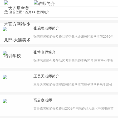
Teacher Introduction
教师简介
当前位置：
首页
>>
教师简介
张琬蓉老师简介
张琬蓉老师简介及作品星空美术金州校区教学主管2016年
天津美术学院毕业在校期间获得“2014年天津美院优秀学生
干部”奖项“2015年天津美院大学二等学生奖学金毕业后从
张博老师简介
事平面设计2年2019年入职星空美术，开始从业美术教育工
作至今2022年年大连市美育联盟荣获“优秀教师”称号教育
张博老师简介及作品艺考主管老师主教艺考 国画毕业于鲁
理念:哪有什么天赋异禀，···
迅美术学院 主修国画硕士研究生 主修 色彩速写党员大学教
师资格证国家奖学金鲁迅美术学院一等奖学金辽宁省优秀
王昊天老师简介
毕业生等多项荣誉。在高校从事多年美术教育与校考考研
培训工作曾多次到吉林、山东、山西等省进行校考培训工
王昊天老师简介西安路校区教学主管稚子堂学科教学组长
作 热受美术教育事业热受学生···
国画学科教学组长2015年毕业于中国美术学院在校期间选
修中国画专业，作品参展获得省二等奖在校期间风景速写
高云森老师
作品获得校一等奖毕业设计学校优秀奖持有教师资格证多
次担任中山中心小学校本课国画主讲教学风趣幽默，因材
高云森老师简介及作品2002年书法作品入编《中国书画艺
施教善于发现每个孩子的闪光点。···
术博览》2005年首届全国两岸三地书法、国面、篆刻大赛