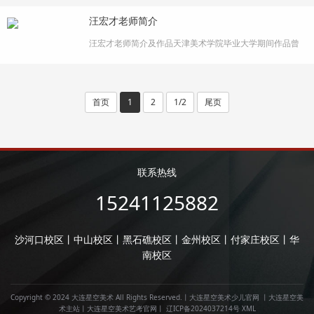
教师获得者作品入围第十三届全国书法篆刻展初评(2023)
汪宏才老师简介
入选“亿达述道”大连书法双年展(2024)大连市社区书法联展
(2021)
汪宏才老师简介及作品天津美术学院毕业大学期间作品曾
多次参展连续两年参加米娅超级教师培训获得优秀毕业生
金州校区特训课程，设计素描和设计水粉主讲教师。对于
考前培训持有虚心学习、持续钻研的态度。善于根据艺考
改革方向转换到实际教学当中，对学员进行针对性训练。​
首页
1
2
1/2
尾页
联系热线
15241125882
沙河口校区丨中山校区丨黑石礁校区丨金州校区丨付家庄校区丨华
南校区
Copyright © 2024 大连星空美术 All Rights Reserved.丨
大连星空美术少儿官网
丨
大连星空美
术主站
丨
大连星空美术艺考官网
丨
辽ICP备2024037214号
XML