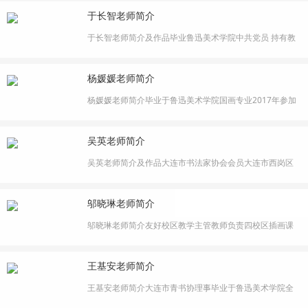
荣获“中华和平奖”2007年3月书法作品入展“中国根,民族
于长智老师简介
瑰”促进粗国和平统一国际书画交流大层。2007年5月第二
届“盛世中华”全国书法、美术作品大赛荣获二等奖。2007
于长智老师简介及作品毕业鲁迅美术学院中共党员 持有教
年6月迎奥运海峡两岸华人艺···
师资格证在校任美术学院学生会主席 兼任班长职务多次获
得三好学生、优秀班干荣誉称号 优秀毕业生曾获得一次国
杨媛媛老师简介
家奖学金 多次一等奖学金等曾在杨梅红国际私立美校任主
讲老师教学风格独特 善于与学生互动 教学经验丰富主教素
杨媛媛老师简介毕业于鲁迅美术学院国画专业2017年参加
描 插画 油画教学理念:以孩···
全国禁烟大赛二等奖中国大学生原创动漫大赛优秀奖大学
生广告艺术大赛二等奖雪雕大赛三等奖中国画作品大赛
吴英老师简介
2022年来入职星空美术从事教育行业六年亲和力强，对待
孩子比较有耐心懂得因材施教。
吴英老师简介及作品大连市书法家协会会员大连市西岗区
书法家协会会员获大连市第四届群众春联书法网络展入
展“兰韵兰馨”大连市首届女书法家作品屡次入围大连市第五
邬晓琳老师简介
届群众客联书法展入选“亿达迷道”首届大连市书法双年展教
学严谨、风格温柔、以引导为主、循循善诱、因材施教，
邬晓琳老师简介友好校区教学主管教师负责四校区插画课
善于发现每一个孩子的闪光···
程研发失业于鞍山师范擅长:插画、素描、国画、在校期间
作品多次参展，并获得国家励志奖学金多年教学经验2014
王基安老师简介
年从事美术工作至今，教学经验丰富。负责中心小学校本
课主讲。在校期间获得“全国优秀美育教师证书,带领孩子们
王基安老师简介​大连市青书协理事毕业于鲁迅美术学院全
参加蒲公英大赛，美院杯及考···
国优秀美育教师获得者全国青少年书画创作课题优秀美育