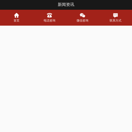
新闻资讯
学校新闻
学校公告
首页
电话咨询
微信咨询
联系方式
大连星空美术招生范围
大连星空美术是一家专注于美术教育的机构，提供多种课
程，包括少儿美术、书法、国画、素描、色彩等，针对中高
考和考研等不同需求···
2025-03-11
2025开学季星空美术教育活动来啦