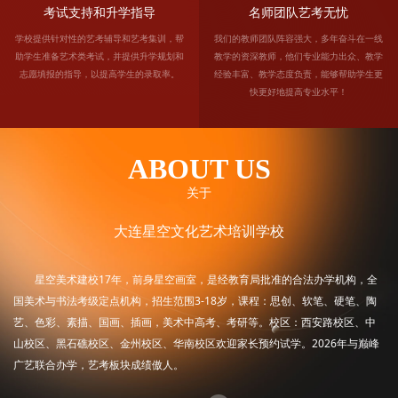
考试支持和升学指导
名师团队艺考无忧
学校提供针对性的艺考辅导和艺考集训，帮
我们的教师团队阵容强大，多年奋斗在一线
助学生准备艺术类考试，并提供升学规划和
教学的资深教师，他们专业能力出众、教学
志愿填报的指导，以提高学生的录取率。
经验丰富、教学态度负责，能够帮助学生更
快更好地提高专业水平！
ABOUT US
关于
大连星空文化艺术培训学校
星空美术建校17年，前身星空画室，是经教育局批准的合法办学机构，全
国美术与书法考级定点机构，招生范围3-18岁，课程：思创、软笔、硬笔、陶
艺、色彩、素描、国画、插画，美术中高考、考研等。校区：西安路校区、中
山校区、黑石礁校区、金州校区、华南校区欢迎家长预约试学。2026年与巅峰
广艺联合办学，艺考板块成绩傲人。