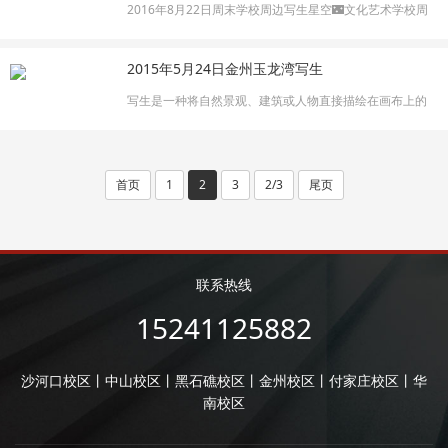
被，是写生的理想场所。
2016年8月22日周末学校周边写生星空🌃文化艺术学校周
末写生。用画笔记录身边的美🎨在老师的指引下练就一双
会欣赏的眼睛👀和精巧的双手👋👋
2015年5月24日金州玉龙湾写生
写生是一种将自然景观、建筑或人物直接描绘在画布上的
艺术形式，它不仅能够锻炼艺术家的观察力和表现技巧，
还能让人与自然环境或文化景观产生更深层次的连接。
首页
1
2
3
2/3
尾页
联系热线
15241125882
沙河口校区丨中山校区丨黑石礁校区丨金州校区丨付家庄校区丨华
南校区