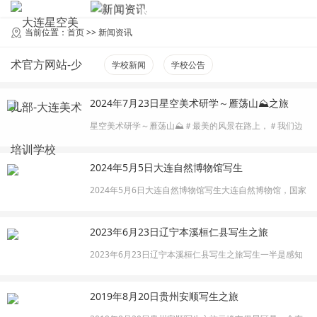
NEWS
新闻资讯
当前位置：
首页
>>
新闻资讯
学校新闻
学校公告
2024年7月23日星空美术研学～雁荡山⛰️之旅
星空美术研学～雁荡山⛰️＃最美的风景在路上，＃我们边
走边画。没有所谓的运气，只有绝对的努力，有挑战性又
充满乐趣的研学之旅，每一次经历都是一种成长！
2024年5月5日大连自然博物馆写生
2024年5月6日大连自然博物馆写生大连自然博物馆，国家
一级博物馆 ，位于辽宁省大连市沙河口区黑石礁西村街40
号，是一座集地质、古生物、动物、植物标本收藏、研
2023年6月23日辽宁本溪桓仁县写生之旅
究、展示于一体的综合性自然科学博物馆，其前身始建于
清光绪三十三年（1907年）。新馆为现代欧式建筑，建筑
2023年6月23日辽宁本溪桓仁县写生之旅​写生一半是感知
面积1.5万平方米，展览面积1万平方···
一半是表达感知小艺术家笔下的春天🍀趁着春天我们一起
出发吧🍀端午开启一起画中国路线
2019年8月20日贵州安顺写生之旅