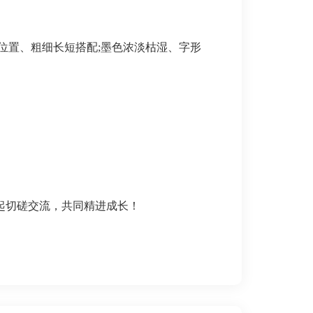
位置、粗细
⻓短搭配
;墨色浓淡枯湿、字形
起切磋交流，共同精进成长！