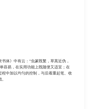
隶书体》中有云：
“虫篆既繁，草蒿近伪，
简单容易，在实用功能上既随便又适宜；在
过程中加以均匀的控制，与后着重起笔、收
础。