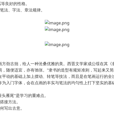
腻等良好的性格。
的笔法、字法、章法规律。
画方劲古拙，给人一种沧桑优雅的美。
⻄晋文学家成公绥在其《
易，随便适宜，亦有弛张。”隶书的造型有规矩准则，写起来又
在平动的基础上加上摆动、转笔等技法，而且是在笔画运行的全
作为入
⻔字体，会在点画的丰实与笔法的均匀性上打下坚实的基
蚕头雁尾”是学习的重难点。
的搭接方法。
如何写出古意。