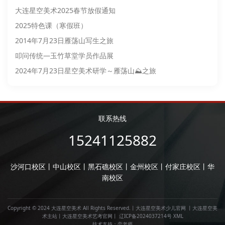
大连星空美术2025春节放假通知
2025特色课（寒假班）
2014年7月23日雁荡山写生之旅
叩问传统—玉竹草堂学员作品展
2024年7月23日星空美术研学～雁荡山⛰️之旅
联系热线
15241125882
沙河口校区丨中山校区丨黑石礁校区丨金州校区丨付家庄校区丨华
南校区
Copyright © 2024 大连星空美术 All Rights Reserved.丨
大连星空美术少儿官网
丨
大连星空美
术主站
丨
大连星空美术艺考官网
丨
辽ICP备2024037214号
XML
技术支持：
栾老师