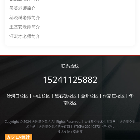
吴英老师简介
邬晓琳老师简介
王基安老师简介
汪宏才老师简介
联系热线
15241125882
沙河口校区丨中山校区丨黑石礁校区丨金州校区丨付家庄校区丨华
南校区
Copyright © 2024 大连星空美术 All Rights Reserved.丨
大连星空美术少儿官网
丨
大连星空美
术主站
丨
大连星空美术艺考官网
丨
辽ICP备2024037214号
XML
技术支持：
栾老师