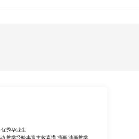
讯
人才招聘
关于
联系
 优秀毕业生
 教学经验丰富主教素描 插画 油画教学